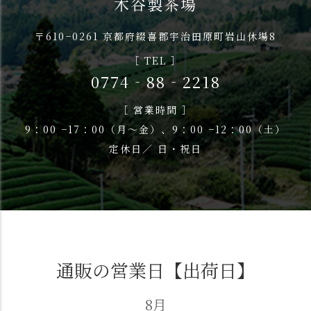
木谷製茶場
〒610−0261 京都府綴喜郡宇治田原町岩山休場8
［ TEL ］
0774‐88‐2218
［ 営業時間 ］
9：00 −17：00（月〜金）、9：00 −12：00（土）
定休日／ 日・祝日
通販の営業日【出荷日】
8月