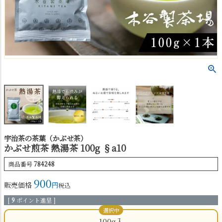
宇治茶の茶葉（かぶせ茶）
かぶせ煎茶 熱湯茶 100g §a10
商品番号
784248
900
販売価格
税込
[
9
ポイント進呈 ]
100g入