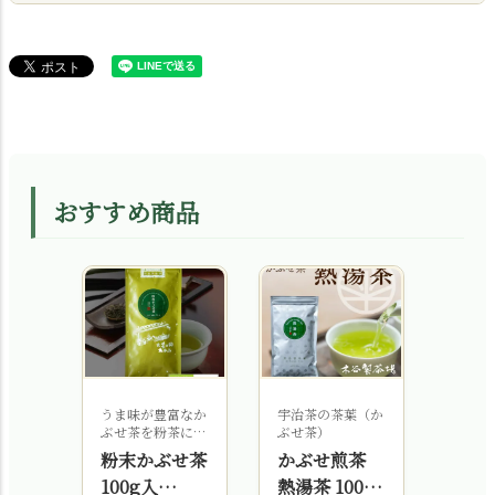
おすすめ商品
うま味が豊富なか
宇治茶の茶葉（か
抹茶と
ぶせ茶を粉茶にし
ぶせ茶）
の芳醇
ました
粉末かぶせ茶
かぶせ煎茶
自家
100g入
熱湯茶 100g
モン