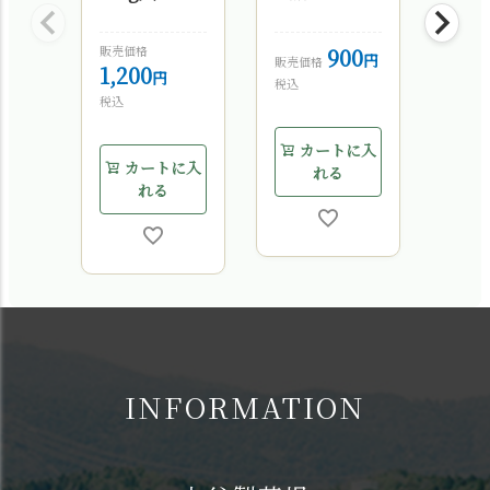
§a10
§a10
フィ
ェ 
販売価格
900
販売価
販売価格
1,200
1,6
税込
税込
税込
カートに入
カートに入
カ
れる
れる
INFORMATION