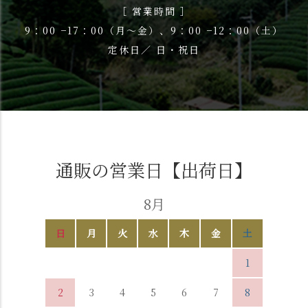
［ 営業時間 ］
9：00 −17：00（月〜金）、9：00 −12：00（土）
定休日／ 日・祝日
通販の営業日【出荷日】
8月
日
月
火
水
木
金
土
1
2
3
4
5
6
7
8