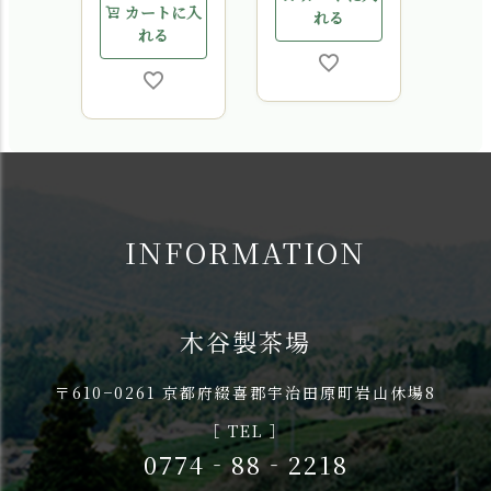
カートに入
カ
れる
れる
INFORMATION
木谷製茶場
〒610−0261 京都府綴喜郡宇治田原町岩山休場8
［ TEL ］
0774‐88‐2218