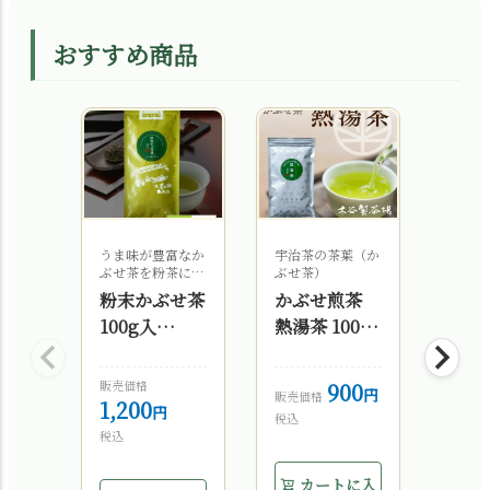
おすすめ商品
うま味が豊富なか
宇治茶の茶葉（か
抹茶と
ぶせ茶を粉茶にし
ぶせ茶）
の芳醇
ました
粉末かぶせ茶
かぶせ煎茶
自家
100g入
熱湯茶 100g
モン
§a10
§a10
フィ
ェ 
販売価格
900
販売価
販売価格
1,200
1,6
税込
税込
税込
カートに入