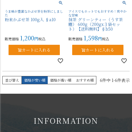
うま味が豊富なかぶせ茶を粉茶にしまし
アイスでもホットでもおすすめ！爽やか
た
な甘味
粉末かぶせ茶 100g入 §a10
抹茶 グリーンティー（うす茶
糖） 600g（200gx３袋セッ
ト）【送料無料】§b50
1,200
1,598
販売価格
税込
販売価格
税込
カートに入れる
カートに入れる
6
件中
1
-
6
件表示
並び替え
価格が安い順
価格が高い順
おすすめ順
INFORMATION