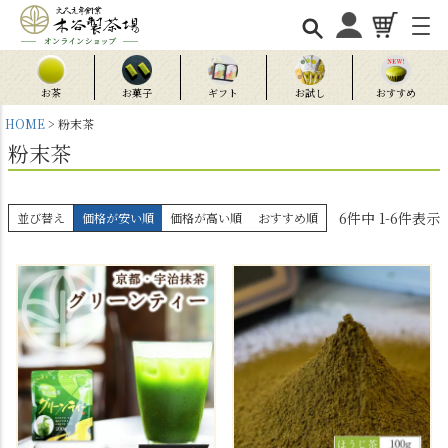
お茶
お菓子
ギフト
お試し
おすすめ
HOME
粉末茶
粉末茶
6
件中
1
-
6
件表示
並び替え
価格が安い順
価格が高い順
おすすめ順