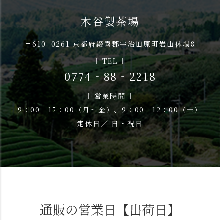
木谷製茶場
〒610−0261 京都府綴喜郡宇治田原町岩山休場8
［ TEL ］
0774‐88‐2218
［ 営業時間 ］
9：00 −17：00（月〜金）、9：00 −12：00（土）
定休日／ 日・祝日
通販の営業日【出荷日】