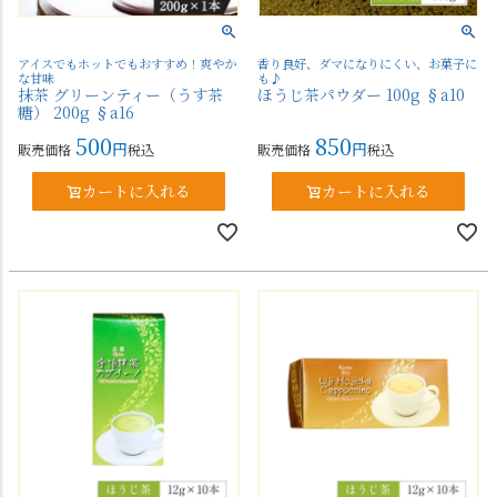
アイスでもホットでもおすすめ！爽やか
香り良好、ダマになりにくい、お菓子に
な甘味
も♪
抹茶 グリーンティー（うす茶
ほうじ茶パウダー 100g §a10
糖） 200g §a16
500
850
販売価格
税込
販売価格
税込
カートに入れる
カートに入れる