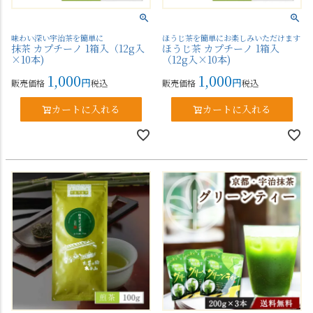
味わい深い宇治茶を簡単に
ほうじ茶を簡単にお楽しみいただけます
抹茶 カプチーノ 1箱入（12g入
ほうじ茶 カプチーノ 1箱入
×10本)
（12g入×10本)
1,000
1,000
販売価格
税込
販売価格
税込
カートに入れる
カートに入れる