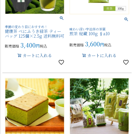
季節の変わり目におすすめ！
味わい深い宇治茶の茶葉
健康茶 べにふうき緑茶 ティー
煎茶 秘蔵 100g §a10
バッグ 125個×2.5g 送料無料可
3,600
3,400
販売価格
税込
販売価格
税込
カートに入れる
カートに入れる