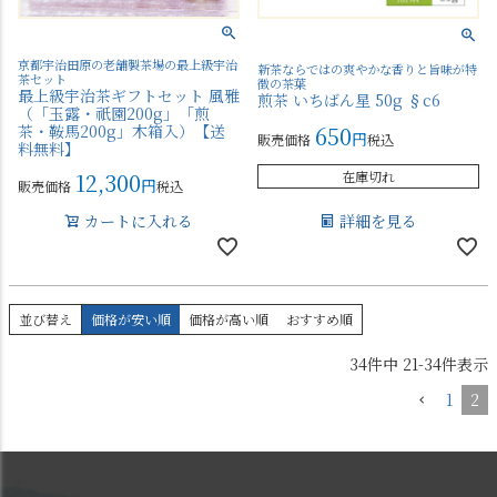
京都宇治田原の老舗製茶場の最上級宇治
新茶ならではの爽やかな香りと旨味が特
茶セット
徴の茶葉
最上級宇治茶ギフトセット 風雅
煎茶 いちばん星 50g §c6
（「玉露・祇園200g」「煎
茶・鞍馬200g」木箱入）【送
650
販売価格
税込
料無料】
12,300
在庫切れ
販売価格
税込
カートに入れる
詳細を見る
並び替え
価格が安い順
価格が高い順
おすすめ順
34
件中
21
-
34
件表示
1
2