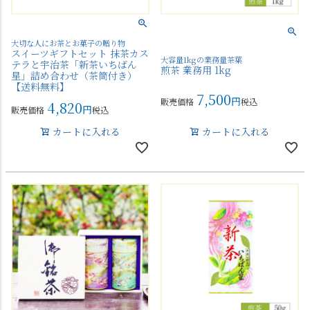
大切な人にお茶とお菓子の贈り物
スイーツギフトセット 抹茶カス
大容量1kgの業務量茶葉
テラと宇治茶「新茶いちばん
煎茶 業務用 1kg
星」詰め合わせ（茶筒付き）
【送料無料】
7,500
販売価格
税込
4,820
販売価格
税込
カートに入れる
カートに入れる