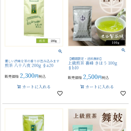
【期間限定・送料無料】
優しい渋味を茶の香りが包み込みます
上級煎茶 喜峰 きほう 100g
煎茶 八十八夜 200g §a20
§b10
2,300
2,500
販売価格
税込
販売価格
税込
カートに入れる
カートに入れる