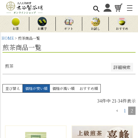
新着順
登録順
価格が安い順
価格が高い順
優先度順
お茶
お菓子
ギフト
お試し
おすすめ
レビュー順
HOME
煎茶商品一覧
キーワードヒット順
煎茶商品一覧
検索
煎茶
詳細検索
並び替え
価格が安い順
価格が高い順
おすすめ順
34
件中
21
-
34
件表示
1
2