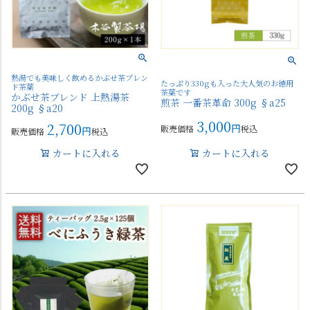
熱湯でも美味しく飲めるかぶせ茶ブレン
たっぷり330gも入った大人気のお徳用
ド茶葉
茶葉です
かぶせ茶ブレンド 上熱湯茶
煎茶 一番茶革命 300g §a25
200g §a20
3,000
2,700
販売価格
税込
販売価格
税込
カートに入れる
カートに入れる