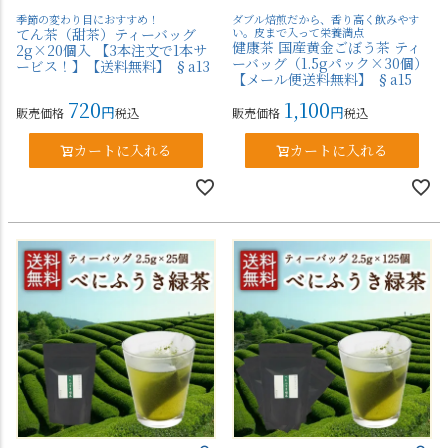
季節の変わり目におすすめ！
ダブル焙煎だから、香り高く飲みやす
てん茶（甜茶）ティーバッグ
い。皮まで入って栄養満点
健康茶 国産黄金ごぼう茶 ティ
2g×20個入 【3本注文で1本サ
ーバッグ（1.5gパック×30個）
ービス！】【送料無料】 §a13
【メール便送料無料】 §a15
720
1,100
販売価格
税込
販売価格
税込
カートに入れる
カートに入れる