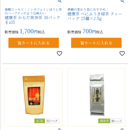
毎朝スッキリ！ノンカフェインほうじ茶
季節の変わり目におすすめ！
のハーブティのような味わい
健康茶 べにふうき緑茶 ティー
健康茶 からだ爽快茶 30パック
バッグ 25個×2.5g
§a15
1,700
700
販売価格
税込
販売価格
税込
カートに入れる
カートに入れる