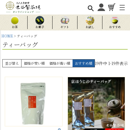
お茶
お菓子
ギフト
お試し
おすすめ
HOME
ティーバッグ
ティーバッグ
19
件中
1
-
19
件表示
並び替え
価格が安い順
価格が高い順
おすすめ順