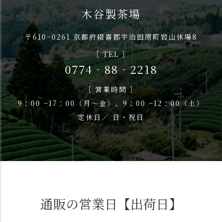
木谷製茶場
〒610−0261 京都府綴喜郡宇治田原町岩山休場8
［ TEL ］
0774‐88‐2218
［ 営業時間 ］
9：00 −17：00（月〜金）、9：00 −12：00（土）
定休日／ 日・祝日
通販の営業日【出荷日】