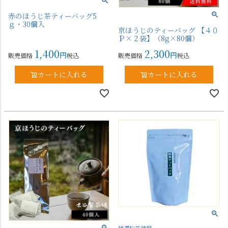
赤のほうじ茶ティーバッグ5
ｇ・30個入
京ほうじのティーバッグ 【４０
Ｐ×２袋】（8g×80個）
1,400
2,300
販売価格
税込
販売価格
税込
カートに入れる
カートに入れる
特選粉茶使用