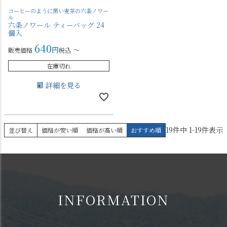
コーヒーのように黒い麦茶の六条ノワー
ル
六条ノワール ティーバッグ 24
個入
640
〜
販売価格
税込
在庫切れ
詳細を見る
19
件中
1
-
19
件表示
並び替え
価格が安い順
価格が高い順
おすすめ順
INFORMATION