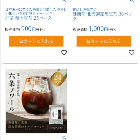
日本茶用に育てた茶葉を発酵したやさし
香ばしさ際立つ
い味わいの和紅茶ティーバッグ
健康茶 北海道産黒豆茶 30パッ
紅茶 和の紅茶 25パック
ク
900
1,000
販売価格
税込
販売価格
税込
カートに入れる
カートに入れる