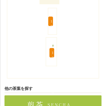
1
0
0
g
2
,
0
1
0
0
0
0
円
g
(
1
税
,
込
3
)
5
他の茶葉を探す
0
円
(