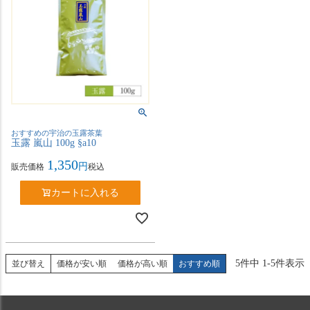
おすすめの宇治の玉露茶葉
玉露 嵐山 100g §a10
1,350
販売価格
税込
カートに入れる
5
件中
1
-
5
件表示
並び替え
価格が安い順
価格が高い順
おすすめ順