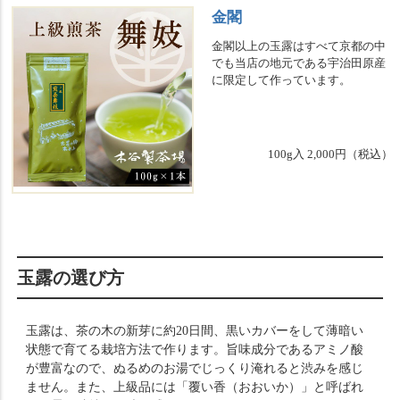
金閣
金閣以上の玉露はすべて京都の中
でも当店の地元である宇治田原産
に限定して作っています。
100g入 2,000円（税込）
玉露の選び方
玉露は、茶の木の新芽に約20日間、黒いカバーをして薄暗い
状態で育てる栽培方法で作ります。旨味成分であるアミノ酸
が豊富なので、ぬるめのお湯でじっくり淹れると渋みを感じ
ません。また、上級品には「覆い香（おおいか）」と呼ばれ