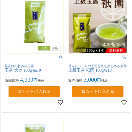
最高峰の旨みの玉露
旨みたっぷりの上質な味を楽しめる茶葉
玉露 大奥 100g §a10
上級玉露 祇園 100g§a10
4,000
3,000
販売価格
税込
販売価格
税込
カートに入れる
カートに入れる