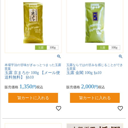
本場宇治の甘味がぎゅっとつまった玉露
玉露ならではの甘みを感じることができ
茶葉
る茶葉
玉露 京まろか 100g 【メール便
玉露 金閣 100g §a10
送料無料】 §b10
1,350
2,000
販売価格
税込
販売価格
税込
カートに入れる
カートに入れる