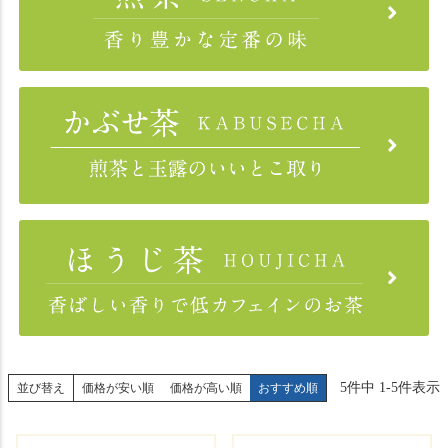
税
込
)
5
件中
1
-
5
件表示
並び替え
価格が安い順
価格が高い順
おすすめ順